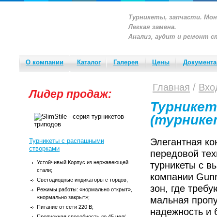
Турникеты, запчасти. Мо
Легкая замена.
Анализ, аудит и ремонт с
О компании
Каталог
Галерея
Цены
Документа
Главная
/
Вхо
Лидер продаж:
Турнике
(турнике
Элегантная ко
Турникеты с распашными
створками
передовой тех
Устойчивый Корпус из нержавеющей
турникеты с 
стали;
компании Gun
Светодиодные индикаторы с торцов;
зон, где требу
Режимы работы: «нормально открыт»,
«нормально закрыт»;
мальная пропу
Питание от сети 220 В;
надежность и 
Пропускная способность до 45 чел/