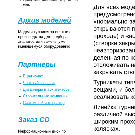
мин.
Для всех моде
предусмотрено
Архив моделей
«нормально-за
открываются 
Модели турникетов снятые с
проходе) и «н
производства для подбора
аналогов или замены уже
(створки закр
имеющемуся оборудованию
неавторизован
деленная по к
Партнеры
отслеживать н
закрывать ств
В регионах
Турникеты тип
Частный заказчик
вещами, и бол
Дизайнеры и архитекторы
реализовать к
Строительные компании
Системный интегратор
Линейка турни
различной выс
Заказ CD
широким прохо
колясках.
Информационный диск по