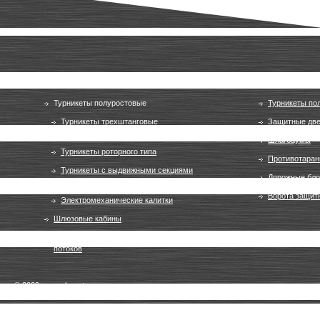
Оборудование для входных групп
Оборудован
Турникеты полуростовые
Турникеты по
Турникеты трехштанговые
Защитные дв
(турникеты-триподы)
Шлагбаумы
Турникеты роторного типа
Противотаран
Турникеты с выдвижными секциями
Дорожные бло
(турникеты типа «метро»)
Ворота защит
Электромеханические калитки
Шлюзовые кабины
Решения для регулирования пассажирских
потоков
© 2009, gunneboentrance.ru, все права защищены.